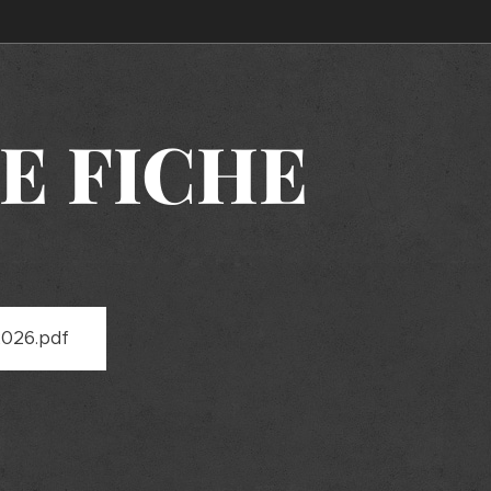
E
FICHE
026.pdf